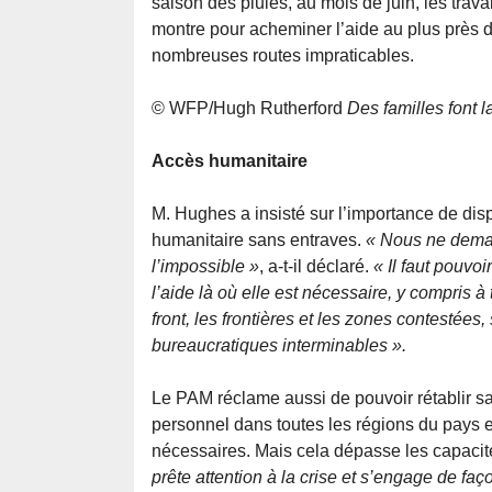
saison des pluies, au mois de juin, les tra
montre pour acheminer l’aide au plus près d
nombreuses routes impraticables.
© WFP/Hugh Rutherford
Des familles font 
Accès humanitaire
M. Hughes a insisté sur l’importance de dis
humanitaire sans entraves.
« Nous ne dem
l’impossible »
, a-t-il déclaré.
« Il faut pouvo
l’aide là où elle est nécessaire, y compris à 
front, les frontières et les zones contestées
bureaucratiques interminables ».
Le PAM réclame aussi de pouvoir rétablir sa 
personnel dans toutes les régions du pays et
nécessaires. Mais cela dépasse les capaci
prête attention à la crise et s’engage de faç