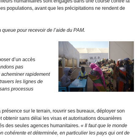
vailleurs humanitaires sont engagés dans une course contre la
es populations, avant que les précipitations ne rendent de
la queue pour recevoir de l’aide du PAM.
poser d’un accès
andons pas
ir acheminer rapidement
travers les lignes de
, sans processus
présence sur le terrain, rouvrir ses bureaux, déployer son
 obtenir sans délai les visas et autorisations douanières
tés des seules agences humanitaires.
« Il faut que le monde
on cohérente et déterminée, en particulier les pays qui ont de