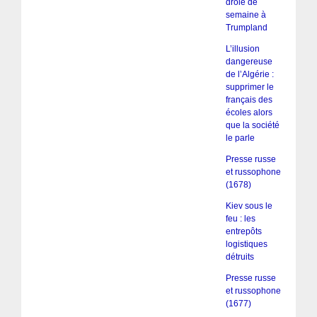
drôle de
semaine à
Trumpland
L’illusion
dangereuse
de l’Algérie :
supprimer le
français des
écoles alors
que la société
le parle
Presse russe
et russophone
(1678)
Kiev sous le
feu : les
entrepôts
logistiques
détruits
Presse russe
et russophone
(1677)