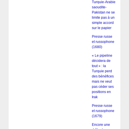
Turquie-Arabie
saoudite-
Pakistan ne se
limite pas à un
simple accord
sur le papier
Presse russe
et russophone
(1680)
« Le pipeline
décidera de
tout » : la
Turquie perd
des bénéfices
mais ne veut
pas céder ses
positions en
Irak
Presse russe
et russophone
(1679)
Encore une