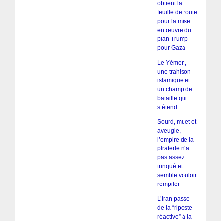
obtient la
feuille de route
pour la mise
en œuvre du
plan Trump
pour Gaza
Le Yémen,
une trahison
islamique et
un champ de
bataille qui
s’étend
Sourd, muet et
aveugle,
l’empire de la
piraterie n’a
pas assez
trinqué et
semble vouloir
rempiler
L’Iran passe
de la “riposte
réactive” à la