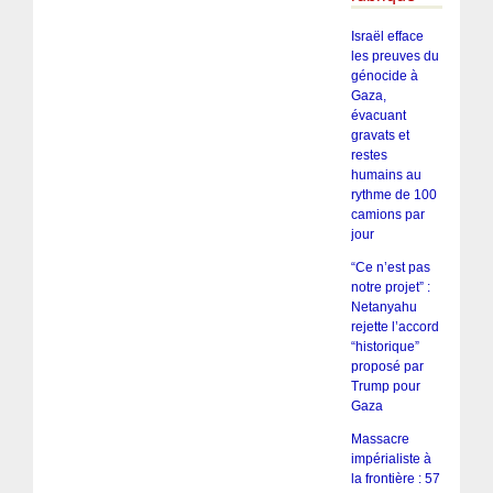
Israël efface
les preuves du
génocide à
Gaza,
évacuant
gravats et
restes
humains au
rythme de 100
camions par
jour
“Ce n’est pas
notre projet” :
Netanyahu
rejette l’accord
“historique”
proposé par
Trump pour
Gaza
Massacre
impérialiste à
la frontière : 57