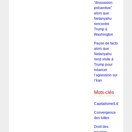
“dissuasion
préventive”
alors que
Netanyahu
rencontre
Trump à
Washington
Pause de facto
alors que
Netanyahu
rend visite à
Trump pour
relancer
l’agression sur
l’Iran
Mots-clés
Capitalisme/Libéralism
Convergence
des luttes
Droit des
peuples