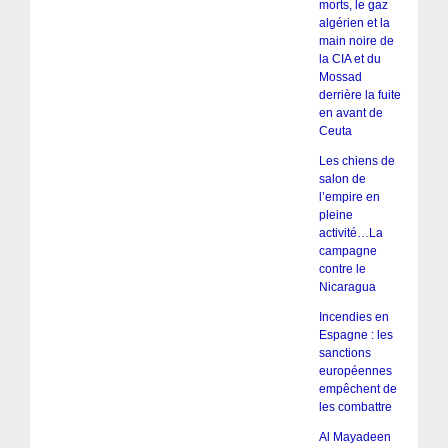
morts, le gaz
algérien et la
main noire de
la CIA et du
Mossad
derrière la fuite
en avant de
Ceuta
Les chiens de
salon de
l’empire en
pleine
activité…La
campagne
contre le
Nicaragua
Incendies en
Espagne : les
sanctions
européennes
empêchent de
les combattre
Al Mayadeen