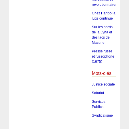
révolutionnaires
Chez Haribo la
lutte continue
Sur les bords
de la Lyna et
des lacs de
Mazurie
Presse russe
et russophone
(1675)
Mots-clés
Justice sociale
Salariat
Services
Publics
Syndicalisme