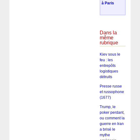
à Paris
Dans la
même
rubrique
Kiev sous le
feu : les
entrepôts
logistiques
détruits
Presse russe
et russophone
(1677)
Trump, le
poker perdant,
ou comment la
guerre en Iran
a brisé le
mythe