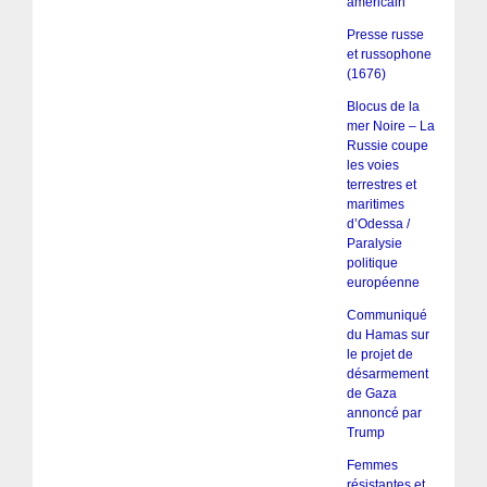
américain
Presse russe
et russophone
(1676)
Blocus de la
mer Noire – La
Russie coupe
les voies
terrestres et
maritimes
d’Odessa /
Paralysie
politique
européenne
Communiqué
du Hamas sur
le projet de
désarmement
de Gaza
annoncé par
Trump
Femmes
résistantes et