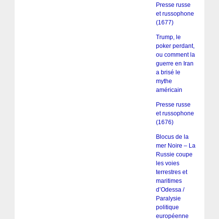
Presse russe
et russophone
(1677)
Trump, le
poker perdant,
ou comment la
guerre en Iran
a brisé le
mythe
américain
Presse russe
et russophone
(1676)
Blocus de la
mer Noire – La
Russie coupe
les voies
terrestres et
maritimes
d’Odessa /
Paralysie
politique
européenne