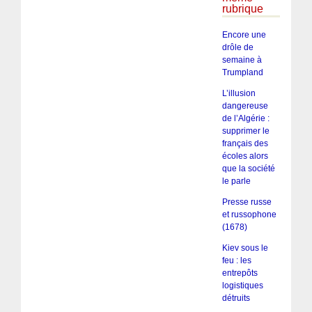
rubrique
Encore une
drôle de
semaine à
Trumpland
L’illusion
dangereuse
de l’Algérie :
supprimer le
français des
écoles alors
que la société
le parle
Presse russe
et russophone
(1678)
Kiev sous le
feu : les
entrepôts
logistiques
détruits