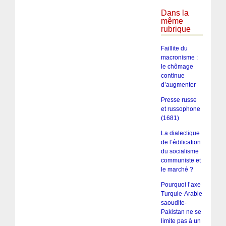
Dans la
même
rubrique
Faillite du
macronisme :
le chômage
continue
d’augmenter
Presse russe
et russophone
(1681)
La dialectique
de l’édification
du socialisme
communiste et
le marché ?
Pourquoi l’axe
Turquie-Arabie
saoudite-
Pakistan ne se
limite pas à un