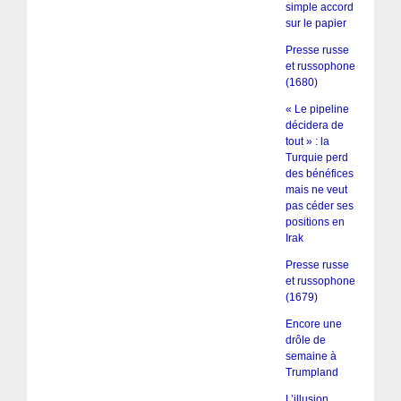
simple accord
sur le papier
Presse russe
et russophone
(1680)
« Le pipeline
décidera de
tout » : la
Turquie perd
des bénéfices
mais ne veut
pas céder ses
positions en
Irak
Presse russe
et russophone
(1679)
Encore une
drôle de
semaine à
Trumpland
L’illusion