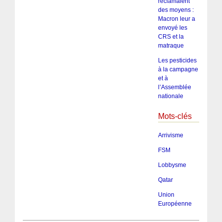
réclamaient
des moyens :
Macron leur a
envoyé les
CRS et la
matraque
Les pesticides
à la campagne
et à
l’Assemblée
nationale
Mots-clés
Arrivisme
FSM
Lobbysme
Qatar
Union
Européenne