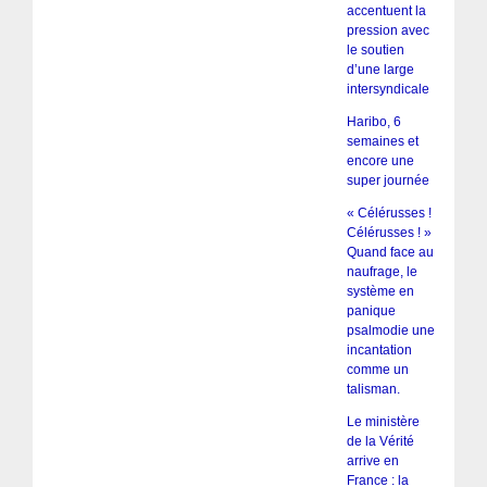
accentuent la
pression avec
le soutien
d’une large
intersyndicale
Haribo, 6
semaines et
encore une
super journée
« Célérusses !
Célérusses ! »
Quand face au
naufrage, le
système en
panique
psalmodie une
incantation
comme un
talisman.
Le ministère
de la Vérité
arrive en
France : la