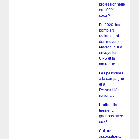
professionnelle
ou 100%
sécu ?
En 2020, les
pompiers
réclamaient
des moyens :
Macron leur a
envoyé les
CRS et la
matraque
Les pesticides
à la campagne
et à
l’Assemblée
nationale
Haribo : ils
tiennent,
gagnons avec
eux !
Culture,
associations,