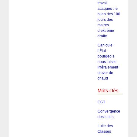
travail
attaqués : le
bilan des 100
jours des
maires
d’extrême
droite
Canicule :
l’État
bourgeois
nous laisse
littéralement
crever de
chaud
Mots-clés
CGT
Convergence
des luttes
Lutte des
Classes