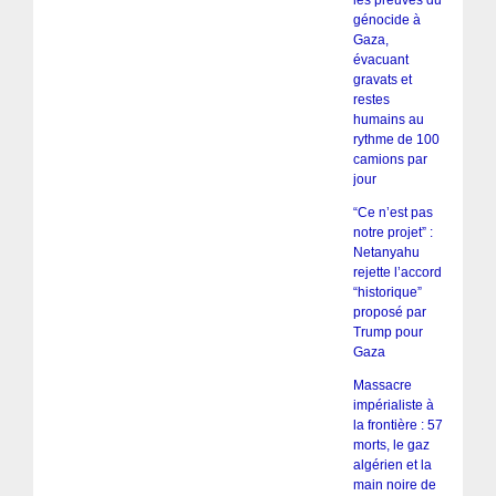
les preuves du
génocide à
Gaza,
évacuant
gravats et
restes
humains au
rythme de 100
camions par
jour
“Ce n’est pas
notre projet” :
Netanyahu
rejette l’accord
“historique”
proposé par
Trump pour
Gaza
Massacre
impérialiste à
la frontière : 57
morts, le gaz
algérien et la
main noire de