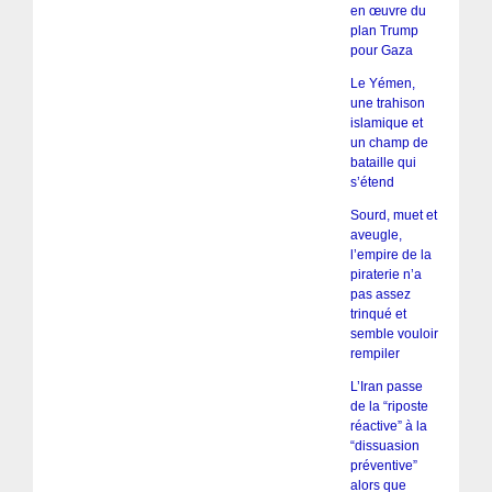
en œuvre du
plan Trump
pour Gaza
Le Yémen,
une trahison
islamique et
un champ de
bataille qui
s’étend
Sourd, muet et
aveugle,
l’empire de la
piraterie n’a
pas assez
trinqué et
semble vouloir
rempiler
L’Iran passe
de la “riposte
réactive” à la
“dissuasion
préventive”
alors que