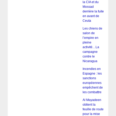
la CIA et du
Mossad
derrière la fuite
en avant de
Ceuta
Les chiens de
salon de
l’empire en
pleine
activité…La
campagne
contre le
Nicaragua
Incendies en
Espagne : les
sanctions
européennes
empêchent de
les combattre
Al Mayadeen
obtient la
feuille de route
pour la mise