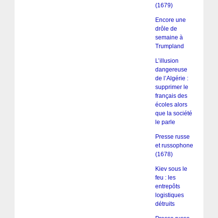
(1679)
Encore une
drôle de
semaine à
Trumpland
L’illusion
dangereuse
de l’Algérie :
supprimer le
français des
écoles alors
que la société
le parle
Presse russe
et russophone
(1678)
Kiev sous le
feu : les
entrepôts
logistiques
détruits