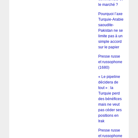
le marché ?
Pourquoi l’axe
Turquie-Arabie
saoudite-
Pakistan ne se
limite pas à un
simple accord
sur le papier
Presse russe
et russophone
(1680)
« Le pipeline
décidera de
tout » : la
Turquie perd
des bénéfices
mais ne veut
pas céder ses
positions en
Irak
Presse russe
et russophone