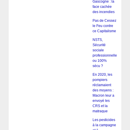
Gascogne : la
face cachée
des incendies
Pas de Cessez
le Feu contre
ce Capitalisme
NSTS,
Sécurité
sociale
professionnelle
ou 100%
sécu ?
En 2020, les
pompiers
réclamaient
des moyens :
Macron leur a
envoyé les
CRS et la
matraque
Les pesticides
à la campagne