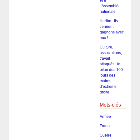
et à
l’Assemblée
nationale
Haribo : ils
tiennent,
gagnons avec
eux !
Culture,
associations,
travail
attaqués : le
bilan des 100
jours des
maires
d’extrême
droite
Mots-clés
Armée
France
Guerre