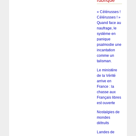
rubrique
« Célérusses !
Célérusses ! »
Quand face au
naufrage, le
système en
panique
psalmodie une
incantation
comme un
talisman.
Le ministère
de la Vérité
arrive en
France : la
chasse aux
Français libres
est ouverte
Nostalgies de
mondes
détruits
Landes de