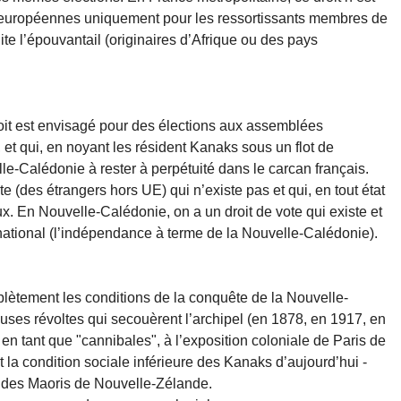
t européennes uniquement pour les ressortissants membres de
ite l’épouvantail (originaires d’Afrique ou des pays
it est envisagé pour des élections aux assemblées
, et qui, en noyant les résident Kanaks sous un flot de
e-Calédonie à rester à perpétuité dans le carcan français.
e (des étrangers hors UE) qui n’existe pas et qui, en tout état
x. En Nouvelle-Calédonie, on a un droit de vote qui existe et
 national (l’indépendance à terme de la Nouvelle-Calédonie).
plètement les conditions de la conquête de la Nouvelle-
ses révoltes qui secouèrent l’archipel (en 1878, en 1917, en
n tant que "cannibales", à l’exposition coloniale de Paris de
t la condition sociale inférieure des Kanaks d’aujourd’hui -
 des Maoris de Nouvelle-Zélande.