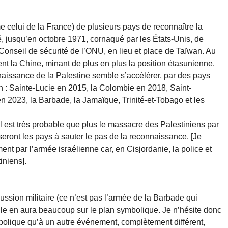
 celui de la France) de plusieurs pays de reconnaître la
né, jusqu’en octobre 1971, cornaqué par les États-Unis, de
 Conseil de sécurité de l’ONU, en lieu et place de Taïwan. Au
t la Chine, minant de plus en plus la position étasunienne.
issance de la Palestine semble s’accélérer, par des pays
n : Sainte-Lucie en 2015, la Colombie en 2018, Saint-
 2023, la Barbade, la Jamaïque, Trinité-et-Tobago et les
il est très probable que plus le massacre des Palestiniens par
seront les pays à sauter le pas de la reconnaissance. [Je
ent par l’armée israélienne car, en Cisjordanie, la police et
iniens].
sion militaire (ce n’est pas l’armée de la Barbade qui
elle en aura beaucoup sur le plan symbolique. Je n’hésite donc
olique qu’à un autre événement, complètement différent,