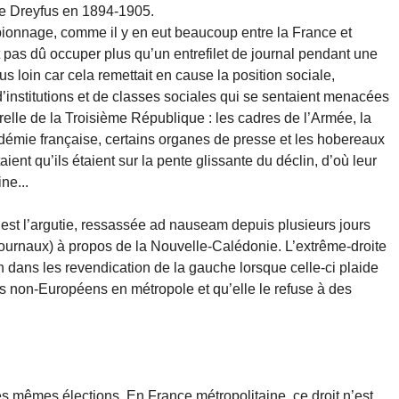
aire Dreyfus en 1894-1905.
espionnage, comme il y en eut beaucoup entre la France et
t pas dû occuper plus qu’un entrefilet de journal pendant une
s loin car cela remettait en cause la position sociale,
 d’institutions et de classes sociales qui se sentaient menacées
urelle de la Troisième République : les cadres de l’Armée, la
cadémie française, certains organes de presse et les hobereaux
ient qu’ils étaient sur la pente glissante du déclin, d’où leur
ne...
r
est l’argutie, ressassée ad nauseam depuis plusieurs jours
journaux) à propos de la Nouvelle-Calédonie. L’extrême-droite
ion dans les revendication de la gauche lorsque celle-ci plaide
es non-Européens en métropole et qu’elle le refuse à des
des mêmes élections. En France métropolitaine, ce droit n’est