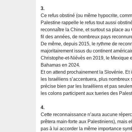
3.
Ce refus obstiné (ou même hypocrite, comme
Palestine rappelle le refus tout aussi obsti
reconnaître la Chine, et surtout sa place au
fil des années, de nombreux pays reconnuren
De même, depuis 2015, le rythme de reconna
majoritairement issus du continent américai
Christophe-et-Niévès en 2019, le Mexique en
Bahamas en 2024.
Et on attend prochainement la Slovénie. Et 
les Israéliens s’accentuera, plus nombreux 
précise bien par les Israéliens et pas seulem
les colons participent aux tueries des Palest
4.
Cette reconnaissance n’aura aucune répercus
prêtera main-forte aux Palestiniens), mais 
pas à lui accorder la même importance symb