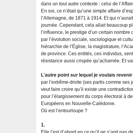
dans un tout autre contexte : celui de l’Aff
En soi, ce n’était qu’une simple affaire d’
l’Allemagne, de 1871 à 1914. Et qui n’aurai
journée. Cependant, cela allait beaucoup plu
l’influence, le prestige d’un certain nombre
par l’évolution sociale, sociologique et cult
hiérarchie de l’Église, la magistrature, l’A
de province. Ces entités, ces individus, senta
résistance aussi crispée qu’acharnée. Et vai
L’autre point sur lequel je voulais reveni
par l’extrême-droite (ses partis comme ses 
veut faire croire qu’il existe une contradict
pour l’élargissement du corps électoral à d
Européens en Nouvelle-Calédonie.
Où est l’entourloupe ?
1.
Elle l’est d’abord en ce qu’il ne s’agit pas 