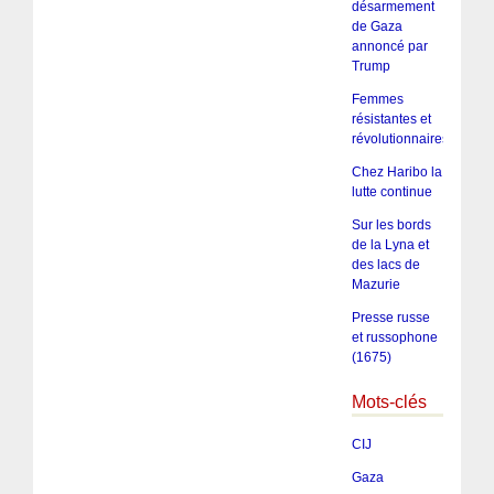
désarmement
de Gaza
annoncé par
Trump
Femmes
résistantes et
révolutionnaires
Chez Haribo la
lutte continue
Sur les bords
de la Lyna et
des lacs de
Mazurie
Presse russe
et russophone
(1675)
Mots-clés
CIJ
Gaza