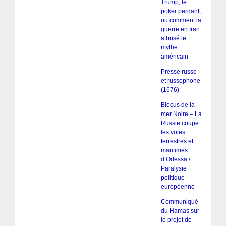
Trump, le
poker perdant,
ou comment la
guerre en Iran
a brisé le
mythe
américain
Presse russe
et russophone
(1676)
Blocus de la
mer Noire – La
Russie coupe
les voies
terrestres et
maritimes
d’Odessa /
Paralysie
politique
européenne
Communiqué
du Hamas sur
le projet de