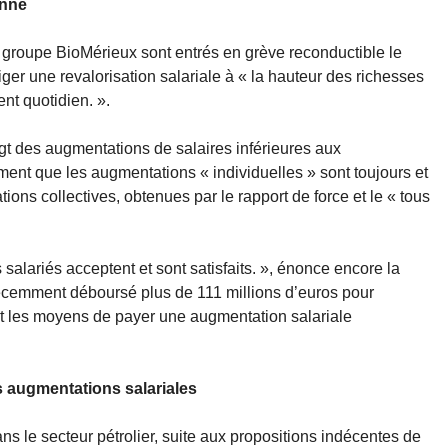
onne
 groupe BioMérieux sont entrés en grève reconductible le
iger une revalorisation salariale à « la hauteur des richesses
nt quotidien. ».
gt des augmentations de salaires inférieures aux
ment que les augmentations « individuelles » sont toujours et
ons collectives, obtenues par le rapport de force et le « tous
s salariés acceptent et sont satisfaits. », énonce encore la
écemment déboursé plus de 111 millions d’euros pour
nt les moyens de payer une augmentation salariale
s augmentations salariales
s le secteur pétrolier, suite aux propositions indécentes de