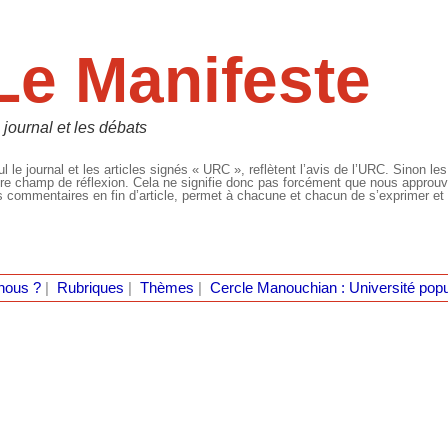
Le Manifeste
 journal et les débats
l le journal et les articles signés « URC », reflètent l’avis de l’URC. Sinon les
re champ de réflexion. Cela ne signifie donc pas forcément que nous approuvio
 commentaires en fin d’article, permet à chacune et chacun de s’exprimer et 
nous ?
|
Rubriques
|
Thèmes
|
Cercle Manouchian : Université popu