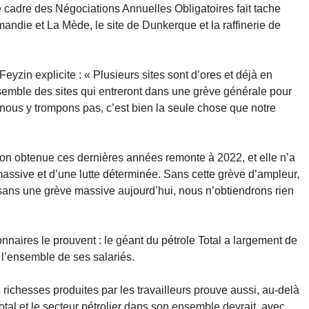
e cadre des Négociations Annuelles Obligatoires fait tache
rmandie et La Mède, le site de Dunkerque et la raffinerie de
Feyzin explicite : « Plusieurs sites sont d’ores et déjà en
nsemble des sites qui entreront dans une grève générale pour
ne nous y trompons pas, c’est bien la seule chose que notre
ion obtenue ces dernières années remonte à 2022, et elle n’a
massive et d’une lutte déterminée. Sans cette grève d’ampleur,
 sans une grève massive aujourd’hui, nous n’obtiendrons rien
nnaires le prouvent : le géant du pétrole Total a largement de
 l’ensemble de ses salariés.
richesses produites par les travailleurs prouve aussi, au-delà
otal et le secteur pétrolier dans son ensemble devrait, avec