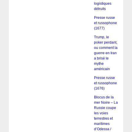
logistiques
détruits
Presse russe
et russophone
(1677)
Trump, le
poker perdant,
ou comment la
guerre en Iran
a brisé le
mythe
américain
Presse russe
et russophone
(1676)
Blocus de la
mer Noire – La
Russie coupe
les voies
terrestres et
maritimes
d’Odessa /