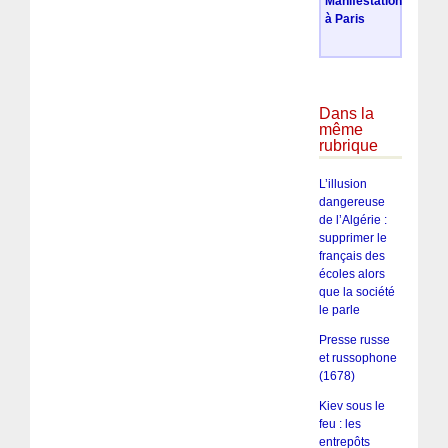
Manifestation
à Paris
Dans la
même
rubrique
L’illusion
dangereuse
de l’Algérie :
supprimer le
français des
écoles alors
que la société
le parle
Presse russe
et russophone
(1678)
Kiev sous le
feu : les
entrepôts