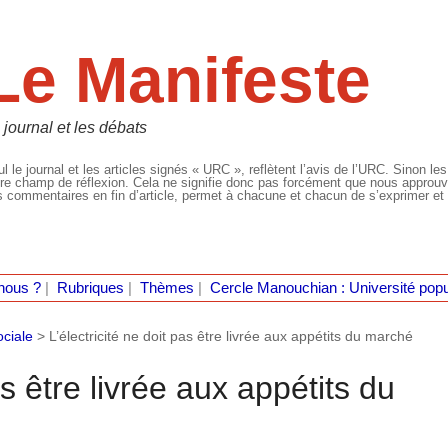
Le Manifeste
 journal et les débats
l le journal et les articles signés « URC », reflètent l’avis de l’URC. Sinon les
re champ de réflexion. Cela ne signifie donc pas forcément que nous approuvio
 commentaires en fin d’article, permet à chacune et chacun de s’exprimer et 
nous ?
|
Rubriques
|
Thèmes
|
Cercle Manouchian : Université popu
ociale
>
L’électricité ne doit pas être livrée aux appétits du marché
as être livrée aux appétits du