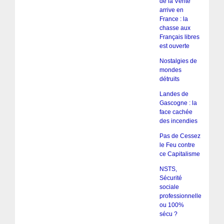
de la Vérité
arrive en
France : la
chasse aux
Français libres
est ouverte
Nostalgies de
mondes
détruits
Landes de
Gascogne : la
face cachée
des incendies
Pas de Cessez
le Feu contre
ce Capitalisme
NSTS,
Sécurité
sociale
professionnelle
ou 100%
sécu ?