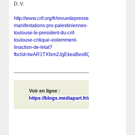
D. V.
http://www.crif.org/fr/revuedepresse/france-
manifestations-pro-palestiniennes-
toulouse-le-president-du-crif-
toulouse-critique-violemment-
linaction-de-letat?
fbclid=IwAR1TXfxm2JgEkeaBes8QsrSNv2scECrqKe
Voir en ligne :
https://blogs.mediapart.fr/dominiqu...