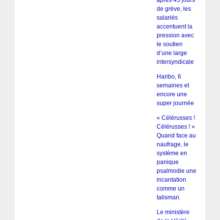
de grève, les
salariés
accentuent la
pression avec
le soutien
d’une large
intersyndicale
Haribo, 6
semaines et
encore une
super journée
« Célérusses !
Célérusses ! »
Quand face au
naufrage, le
système en
panique
psalmodie une
incantation
comme un
talisman.
Le ministère