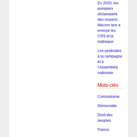
En 2020, les
pompiers
réclamaient
des moyens :
Macron leur a
envoyé les
CRS et la
matraque
Les pesticides
à la campagne
et à
l’Assemblée
nationale
Mots-clés
Colonialisme
Démocratie
Droit des
peuples
France