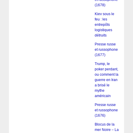
(1678)
Kiev sous le
feu : les
entrepôts
logistiques
détruits
Presse russe
et russophone
(1677)
Trump, le
poker perdant,
ou comment la
guerre en Iran
a brisé le
mythe
américain
Presse russe
et russophone
(1676)
Blocus de la
mer Noire – La