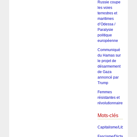
Russie coupe
les voies
terrestres et
maritimes
d’Odessa /
Paralysie
politique
européenne
Communiqué
du Hamas sur
le projet de
désarmement
de Gaza
annoncé par
Trump
Femmes
résistantes et
révolutionnaires
Mots-clés
Capitalisme/Libéralism
Fascisme/Dictature/Tota