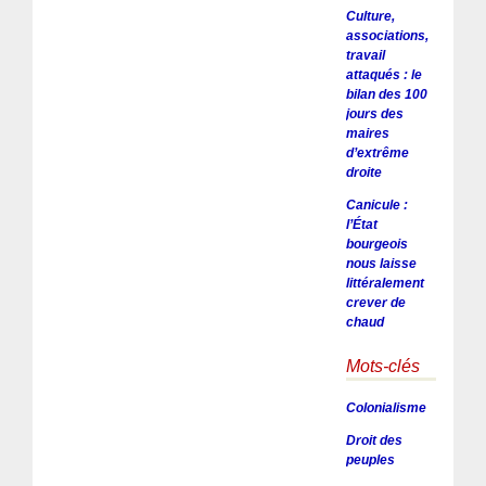
Culture,
associations,
travail
attaqués : le
bilan des 100
jours des
maires
d’extrême
droite
Canicule :
l’État
bourgeois
nous laisse
littéralement
crever de
chaud
Mots-clés
Colonialisme
Droit des
peuples