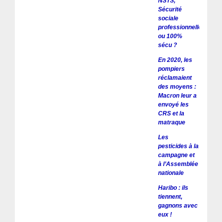
NSTS,
Sécurité
sociale
professionnelle
ou 100%
sécu ?
En 2020, les
pompiers
réclamaient
des moyens :
Macron leur a
envoyé les
CRS et la
matraque
Les
pesticides à la
campagne et
à l’Assemblée
nationale
Haribo : ils
tiennent,
gagnons avec
eux !