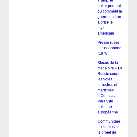
Trump, le
poker perdant,
ou comment la
guerre en Iran
a brisé le
mythe
américain
Presse russe
et russophone
(1676)
Blocus de la
mer Noire – La
Russie coupe
les voies
terrestres et
maritimes
d’Odessa /
Paralysie
politique
européenne
Communiqué
du Hamas sur
le projet de