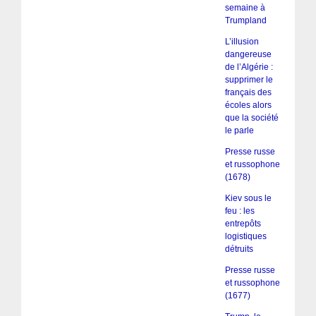
semaine à
Trumpland
L’illusion
dangereuse
de l’Algérie :
supprimer le
français des
écoles alors
que la société
le parle
Presse russe
et russophone
(1678)
Kiev sous le
feu : les
entrepôts
logistiques
détruits
Presse russe
et russophone
(1677)