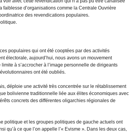
à voir avec cette revendication qui n’a pas pu être canalisée
la faiblesse d’organisations comme la Centrale Ouvrière
oordinatrice des revendications populaires.
olitique.
rces populaires qui ont été cooptées par des activités
ent électorale, aujourd’hui, nous avons un mouvement
e limite à s’accrocher à l’image personnelle de dirigeants
révolutionnaires ont été oubliés.
ais, déploie une activité très concentrée sur le rétablissement
tique bolivienne traditionnelle liée aux élites économiques avec
térêts concrets des différentes oligarchies régionales de
e politique et les groupes politiques de gauche actuels ont
nsi qu’à ce que l’on appelle l’« Evisme ». Dans les deux cas,