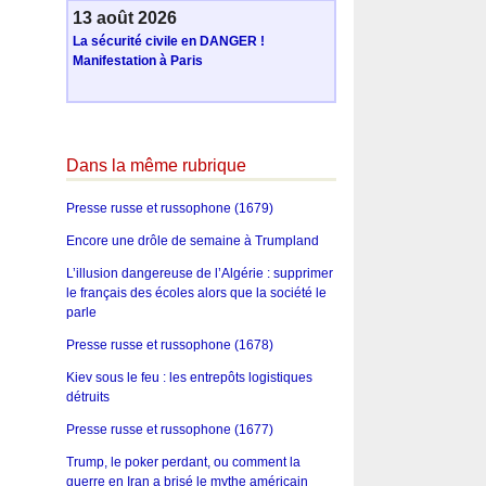
13 août 2026
La sécurité civile en DANGER !
Manifestation à Paris
Dans la même rubrique
Presse russe et russophone (1679)
Encore une drôle de semaine à Trumpland
L’illusion dangereuse de l’Algérie : supprimer
le français des écoles alors que la société le
parle
Presse russe et russophone (1678)
Kiev sous le feu : les entrepôts logistiques
détruits
Presse russe et russophone (1677)
Trump, le poker perdant, ou comment la
guerre en Iran a brisé le mythe américain