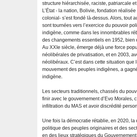
structure hiérarchisée, raciste, patriarcale 
L’État - la nation, Bolivie, fondation réalis
colonial- s’est fondé là-dessus. Alors, tout a
sont tournées vers l’exercice du pouvoir pol
indigène, comme dans les innombrables rébe
des changements essentiels en 1952, bien qu
Au XXIe siècle, émerge déjà une force popula
néolibérales de privatisation, et en 2003, a
néolibéraux. C’est dans cette situation qu
mouvement des peuples indigènes, a gagné l
indigène.
Les secteurs traditionnels, chassés du pouv
finir avec le gouvernement d’Evo Morales, ce
infiltration du MAS et avoir discrédité per
Une fois la démocratie rétablie, en 2020, la 
politique des peuples originaires et des sec
en des lieux stratégiques du Gouvernement e