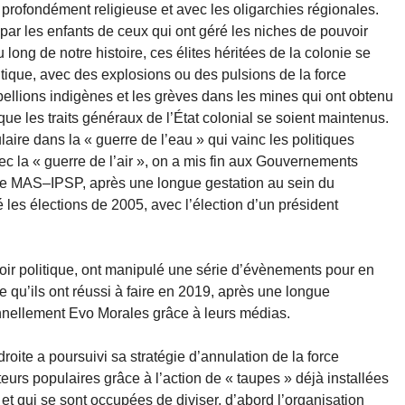
et profondément religieuse et avec les oligarchies régionales.
ée par les enfants de ceux qui ont géré les niches de pouvoir
u long de notre histoire, ces élites héritées de la colonie se
itique, avec des explosions ou des pulsions de la force
llions indigènes et les grèves dans les mines qui ont obtenu
e les traits généraux de l’État colonial se soient maintenus.
ire dans la « guerre de l’eau » qui vainc les politiques
vec la « guerre de l’air », on a mis fin aux Gouvernements
e le MAS–IPSP, après une longue gestation au sein du
es élections de 2005, avec l’élection d’un président
oir politique, ont manipulé une série d’évènements pour en
 qu’ils ont réussi à faire en 2019, après une longue
sonnellement Evo Morales grâce à leurs médias.
droite a poursuivi sa stratégie d’annulation de la force
teurs populaires grâce à l’action de « taupes » déjà installées
t qui se sont occupées de diviser, d’abord l’organisation