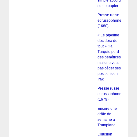
simple accord
sur le papier
Presse russe
et russophone
(1680)
« Le pipeline
décidera de
tout » : la
Turquie perd
des bénéfices
mais ne veut
pas céder ses
positions en
Irak
Presse russe
et russophone
(1679)
Encore une
drôle de
semaine à
Trumpland
L’illusion