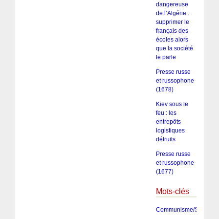
dangereuse
de l’Algérie :
supprimer le
français des
écoles alors
que la société
le parle
Presse russe
et russophone
(1678)
Kiev sous le
feu : les
entrepôts
logistiques
détruits
Presse russe
et russophone
(1677)
Mots-clés
Communisme/Socialis