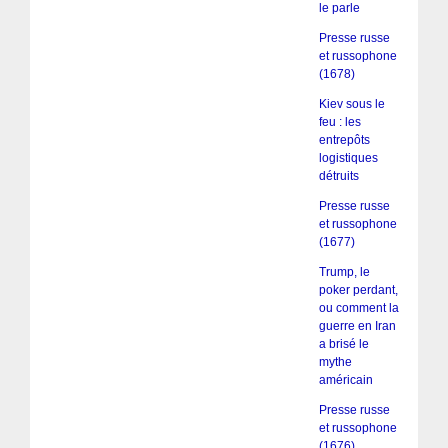
le parle
Presse russe
et russophone
(1678)
Kiev sous le
feu : les
entrepôts
logistiques
détruits
Presse russe
et russophone
(1677)
Trump, le
poker perdant,
ou comment la
guerre en Iran
a brisé le
mythe
américain
Presse russe
et russophone
(1676)