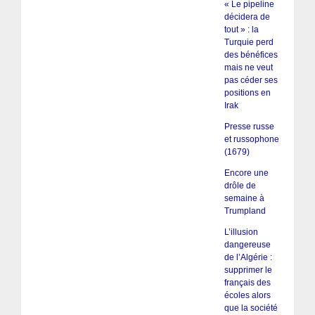
« Le pipeline
décidera de
tout » : la
Turquie perd
des bénéfices
mais ne veut
pas céder ses
positions en
Irak
Presse russe
et russophone
(1679)
Encore une
drôle de
semaine à
Trumpland
L’illusion
dangereuse
de l’Algérie :
supprimer le
français des
écoles alors
que la société