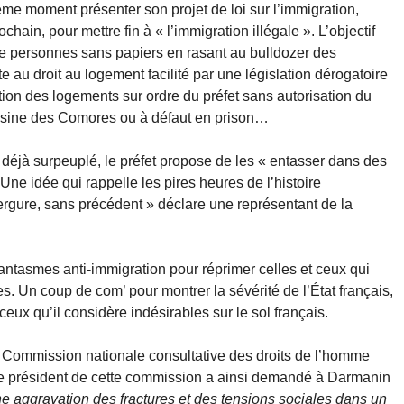
ême moment présenter son projet de loi sur l’immigration,
rochain, pour mettre fin à « l’immigration illégale ». L’objectif
s de personnes sans papiers en rasant au bulldozer des
e au droit au logement facilité par une législation dérogatoire
ction des logements sur ordre du préfet sans autorisation du
voisine des Comores ou à défaut en prison…
 déjà surpeuplé, le préfet propose de les « entasser dans des
ne idée qui rappelle les pires heures de l’histoire
gure, sans précédent » déclare une représentant de la
fantasmes anti-immigration pour réprimer celles et ceux qui
s. Un coup de com’ pour montrer la sévérité de l’État français,
 ceux qu’il considère indésirables sur le sol français.
a Commission nationale consultative des droits de l’homme
e. Le président de cette commission a ainsi demandé à Darmanin
e aggravation des fractures et des tensions sociales dans un