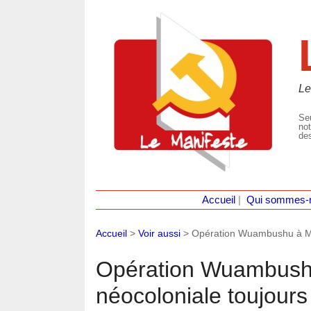
Le
Seu
not
des
Accueil
|
Qui sommes-
Accueil
>
Voir aussi
>
Opération Wuambushu à Mayo
Opération Wuambushu 
néocoloniale toujours 