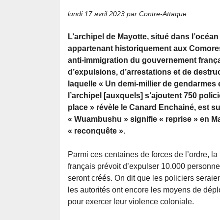
lundi 17 avril 2023
par Contre-Attaque
L’archipel de Mayotte, situé dans l’océa
appartenant historiquement aux Comores, 
anti-immigration du gouvernement frança
d’expulsions, d’arrestations et de destr
laquelle « Un demi-millier de gendarmes e
l’archipel [auxquels] s’ajoutent 750 polic
place » révèle le Canard Enchainé, est sur
« Wuambushu » signifie « reprise » en M
« reconquête ».
Parmi ces centaines de forces de l’ordre, la
français prévoit d’expulser 10.000 personne
seront créés. On dit que les policiers sera
les autorités ont encore les moyens de déplo
pour exercer leur violence coloniale.